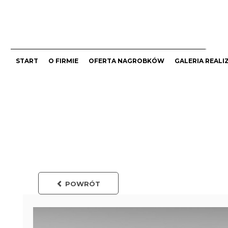
START
O FIRMIE
OFERTA NAGROBKÓW
GALERIA REALI
POWRÓT