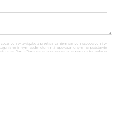
ób fizycznych w związku z przetwarzaniem danych osobowych i w
dostępniane innym podmiotom niż upoważnionym na podstawie
anych przez Panią/Pana danych osobowych za pomocą formularza
z nami za pomocą formularza kontaktowego, jednocześnie wyraża
prawo dostępu do swoich danych osobowych, ich sprostowania,
ych osobowych, przysługuje Panu/Pani prawo złożenia skargi do