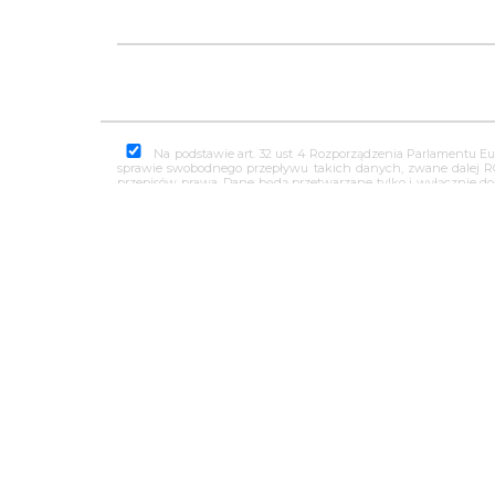
Na podstawie art. 32 ust 4 Rozporządzenia Parlamentu Eu
sprawie swobodnego przepływu takich danych, zwane dalej 
przepisów prawa. Dane będą przetwarzane tylko i wyłącznie d
kontaktowego jest Firma "Kamieniarstwo Arkadiusz Dziubek " z
Pani/Pan zgodę na przetwarzanie swoich danych osobowych ta
usunięcia lub ograniczenia przetwarzania, a także wniesienia
Prezesa Urzędu Ochrony Danych Osobowych.