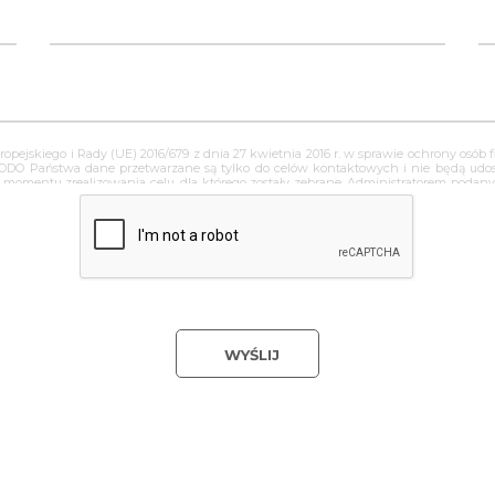
ropejskiego i Rady (UE) 2016/679 z dnia 27 kwietnia 2016 r. w sprawie ochrony os
RODO Państwa dane przetwarzane są tylko do celów kontaktowych i nie będą u
o momentu zrealizowania celu, dla którego zostały zebrane. Administratorem pod
 siedzibą w ul. wszystkich świętych 45, 32-650 Kęty. Wybierając drogę kontaktu 
kich jak: imię, nazwisko, nazwa firmy, adres mailowy i telefon. Ma Pan/Pani 
 sprzeciwu wobec przetwarzania. Jeśli ktoś naruszy bezpieczeństwo Pana/Pani dan
WYŚLIJ