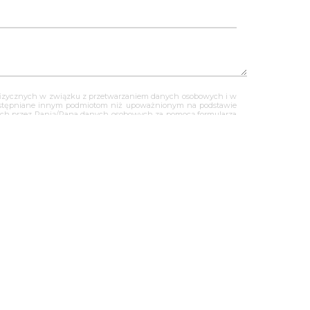
ób fizycznych w związku z przetwarzaniem danych osobowych i w
dostępniane innym podmiotom niż upoważnionym na podstawie
anych przez Panią/Pana danych osobowych za pomocą formularza
z nami za pomocą formularza kontaktowego, jednocześnie wyraża
prawo dostępu do swoich danych osobowych, ich sprostowania,
ych osobowych, przysługuje Panu/Pani prawo złożenia skargi do