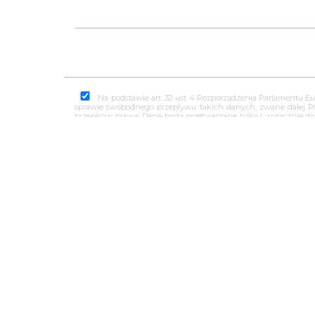
Na podstawie art. 32 ust 4 Rozporządzenia Parlamentu Eu
sprawie swobodnego przepływu takich danych, zwane dalej 
przepisów prawa. Dane będą przetwarzane tylko i wyłącznie d
kontaktowego jest Firma "Kamieniarstwo Arkadiusz Dziubek " z
Pani/Pan zgodę na przetwarzanie swoich danych osobowych ta
usunięcia lub ograniczenia przetwarzania, a także wniesienia
Prezesa Urzędu Ochrony Danych Osobowych.