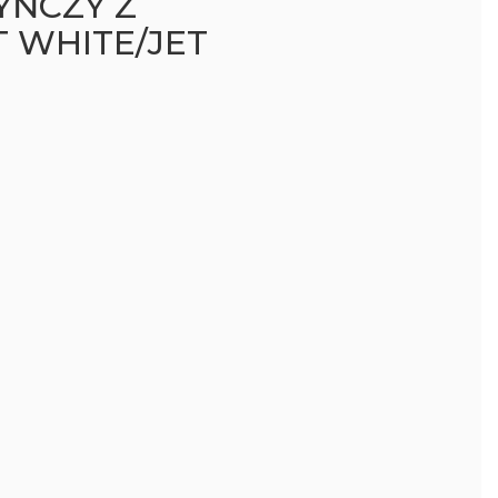
YŃCZY Z
T WHITE/JET