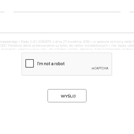
ropejskiego i Rady (UE) 2016/679 z dnia 27 kwietnia 2016 r. w sprawie ochrony os
RODO Państwa dane przetwarzane są tylko do celów kontaktowych i nie będą u
o momentu zrealizowania celu, dla którego zostały zebrane. Administratorem pod
 siedzibą w ul. wszystkich świętych 45, 32-650 Kęty. Wybierając drogę kontaktu 
kich jak: imię, nazwisko, nazwa firmy, adres mailowy i telefon. Ma Pan/Pani 
 sprzeciwu wobec przetwarzania. Jeśli ktoś naruszy bezpieczeństwo Pana/Pani dan
WYŚLIJ